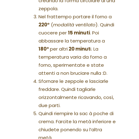
creando la forma circolare di una
zeppola.
Nel frattempo portare il forno a
220°
(
modalità ventilato
). Quindi
cuocere per
15 minuti
. Poi
abbassare la temperatura a
180°
per altri
20 minut
i. La
temperatura varia da forno a
forno, sperimentate e state
attenti a non bruciare nulla :D.
Sfornare le zeppole e lasciarle
freddare. Quindi tagliarle
orizzontalmente ricavando, così,
due parti.
Quindi riempire la sac à poche di
crema. Farcite la metà inferiore e
chiudete ponendo su l’altra
metà.