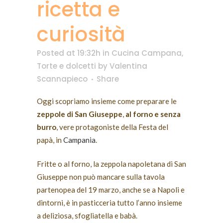
ricetta e
curiosità
Posted at 19:32h
in
Cucina Campana
,
Torte e dolcetti
by
Valentina
Scannapieco
Share
Oggi scopriamo insieme come preparare le
zeppole di San Giuseppe
,
al forno e senza
burro
, vere protagoniste della Festa del
papà, in
Campania
.
Fritte o al forno, la zeppola napoletana di San
Giuseppe non può mancare sulla tavola
partenopea del 19 marzo, anche se a Napoli e
dintorni, è in pasticceria tutto l’anno insieme
a deliziosa, sfogliatella e babà.