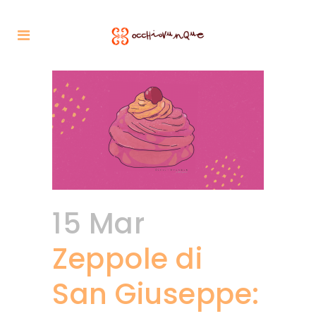
15 Mar
Zeppole di
San Giuseppe: