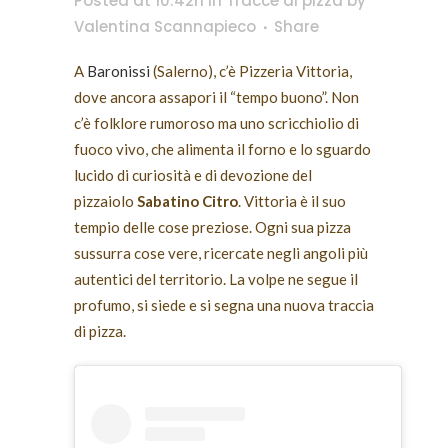
Posted at 10:42h
in
Tracce di pizza
by
Valentina Scannapieco
Share
A
Baronissi
(Salerno), c’è Pizzeria Vittoria,
dove ancora assapori il “tempo buono”. Non
c’è folklore rumoroso ma uno scricchiolio di
fuoco vivo, che alimenta il forno e lo sguardo
lucido di curiosità e di devozione del
pizzaiolo
Sabatino Citro
. Vittoria è il suo
tempio delle cose preziose. Ogni sua pizza
sussurra cose vere, ricercate negli angoli più
autentici del territorio. La volpe ne segue il
profumo, si siede e si segna una nuova traccia
di pizza.