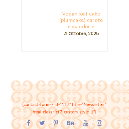
[contact-form-7 id=”117″ title=”Newsletter”
html_class=”cf7_custom_style_1″]
occhiovunque@gmail.com – © Copyright Occhi Ovunque –
Valentina Scannapieco – 2014 – Amalfi Coast, Italy