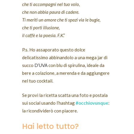
che ti accompagni nel tuo volo,
che non abbia paura di cadere.
Ti meriti un amore che ti spazi via le bugie,
che ti porti illusione,
il caffè e la poesia. F.K
.”
P.s. Ho assaporato questo dolce
delicatissimo abbinandolo a una mega jar di
succo
D’UVA
con blu di spirulina, ideale da
bere a colazione, a merenda e da aggiungere
nel tuo cocktail.
Se provi la ricetta scatta una foto e postala
sui social usando l’hashtag
#occhiovunque
:
la ricondividerò con piacere.
Hai letto tutto?