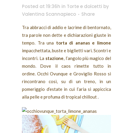
Posted at 19:36h
in
Torte e dolcetti
by
Valentina Scannapieco
Share
Tra abbracci di addio e lacrime di bentornato,
tra parole non dette e dichiarazioni giuste in
tempo. Tra una
torta di ananas e limone
impacchettata, buste e biglietti vari. Scontri e
incontri. La
stazione
, l’angolo più magico del
mondo. Dove il caos rimette tutto in
ordine. Occhi Ovunque e Groviglio Rosso si
rincontrano così, su di un treno, in un
pomeriggio d’estate in cui l’aria si appiccica
alla pelle e profuma di tropical chillout .