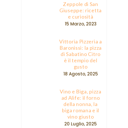
Baronissi: la pizza
di Sabatino Citro
è il tempio del
gusto
18 Agosto, 2025
Vino e Biga, pizza
ad Alife: il forno
della nonna, la
biga romana e il
vino giusto
20 Luglio, 2025
Vegan loaf cake
(plumcake) carote
e mandorle
21 Ottobre, 2025