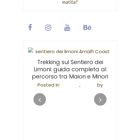
matita?
Santa T
devo
veglianza
Trekking sul Sentiero dei
ne urbana
Limoni: guida completa al
Posted in
F
malfi
percorso tra Maiori e Minori
Valen
i
by
Posted in
Trekking
,
Viaggi
by
apieco
Valentina Scannapieco