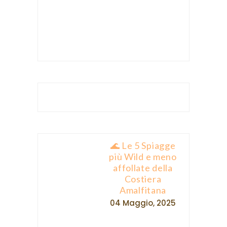
🌊 Le 5 Spiagge
più Wild e meno
affollate della
Costiera
Amalfitana
04 Maggio, 2025
Zeppole di San
Giuseppe: ricetta
e curiosità
15 Marzo, 2023
Vittoria Pizzeria a