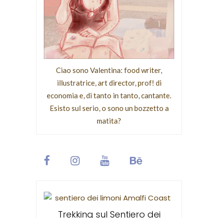
Ciao sono Valentina: food writer,
illustratrice, art director, prof! di
economia e, di tanto in tanto, cantante.
Esisto sul serio, o sono un bozzetto a
matita?
Santa T
devo
veglianza
Trekking sul Sentiero dei