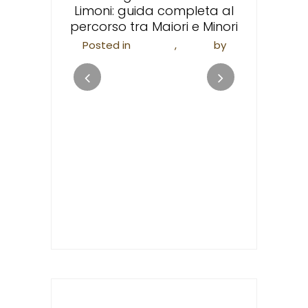
ne urbana
Limoni: guida completa al
Posted in
F
malfi
percorso tra Maiori e Minori
Valen
i
by
Posted in
Trekking
,
Viaggi
by
apieco
Valentina Scannapieco