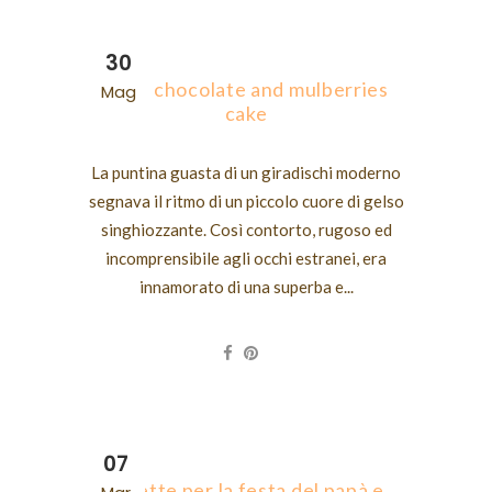
30
Chilli chocolate and mulberries
Mag
cake
La puntina guasta di un giradischi moderno
segnava il ritmo di un piccolo cuore di gelso
singhiozzante. Così contorto, rugoso ed
incomprensibile agli occhi estranei, era
innamorato di una superba e...
07
Ricette per la festa del papà e