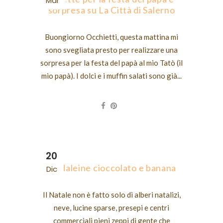
Mar
sorpresa su La Città di Salerno
Buongiorno Occhietti, questa mattina mi
sono svegliata presto per realizzare una
sorpresa per la festa del papà al mio Tatò (il
mio papà). I dolci e i muffin salati sono già...
20
Madaleine cioccolato e banana
Dic
Il Natale non è fatto solo di alberi natalizi,
neve, lucine sparse, presepi e centri
commerciali pieni zeppi di gente che