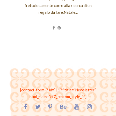
frettolosamente corre alla ricerca di un
regalo da fare.Natale...
[contact-form-7 id=”117″ title=”Newsletter”
html_class=”cf7_custom_style_1″]