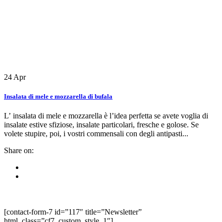
24
Apr
Insalata di mele e mozzarella di bufala
L’ insalata di mele e mozzarella è l’idea perfetta se avete voglia di
insalate estive sfiziose, insalate particolari, fresche e golose. Se
volete stupire, poi, i vostri commensali con degli antipasti...
Share on:
[contact-form-7 id=”117″ title=”Newsletter”
html_class=”cf7_custom_style_1″]