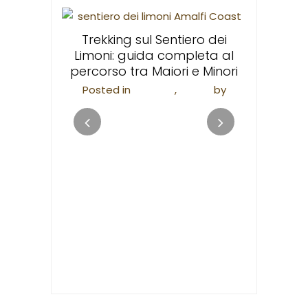
Santa T
devo
veglianza
Trekking sul Sentiero dei
ne urbana
Limoni: guida completa al
Posted in
F
malfi
percorso tra Maiori e Minori
Valen
i
by
Posted in
Trekking
,
Viaggi
by
apieco
Valentina Scannapieco