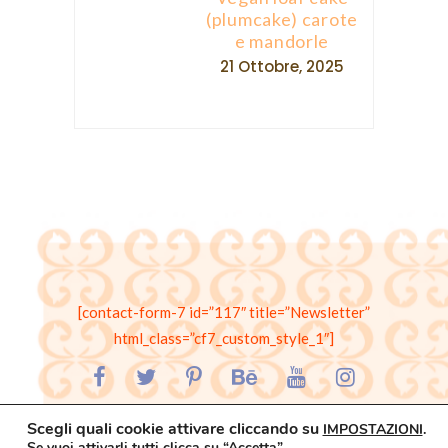
(plumcake) carote
e mandorle
21 Ottobre, 2025
[contact-form-7 id=”117″ title=”Newsletter”
html_class=”cf7_custom_style_1″]
occhiovunque@gmail.com – © Copyright Occhi Ovunque –
Scegli quali cookie attivare cliccando su
IMPOSTAZIONI
.
Se vuoi attivarli tutti clicca su “Accetta”.
Valentina Scannapieco – 2014 – Amalfi Coast, Italy