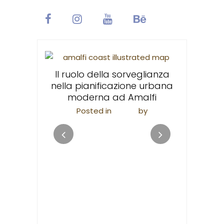
l Mare:
piagge più
Il ruolo della sorveglianza
Trekkin
i
nella pianificazione urbana
Limoni:
moderna ad Amalfi
percorso
ggi
by
apieco
Posted in
Viaggi
by
Posted 
Valentina Scannapieco
Valen