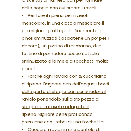
la scelta) di numero pari per formare
delle coppie con cui creare i ravioli.
Per fare il ripieno per i ravioli
mescolare, in una ciotola mescolare il
parmigiano grattugiato finemente, i
pinoli sminuzzati (lasciatene un po’ per il
decoro), un pizzico di rosmarino, due
fettine di pomodoro secco sottolio
sminuzzato e le mele a tocchetti molto
piccoli.
Farcire ogni raviolo con ½ cucchiaino
di ripieno.
Bagnare con dell’acqua i bordi
della parte di sfoglia con cui chiudere il
raviolo ponendolo sull’altro pezzo di
sfoglia su cui avete adagiato il
ripieno.
Sigillare bene praticando
pressione con i rebbi di una forchetta.
Cuocere i ravioli in una pentola di