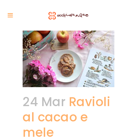
24 Mar
Ravioli
al cacao e
mele