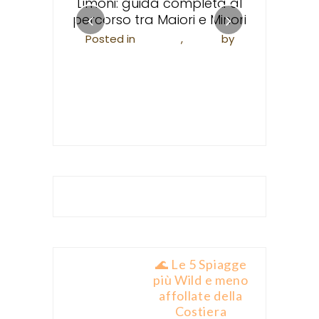
ne urbana
Limoni: guida completa al
Posted in
F
malfi
percorso tra Maiori e Minori
Valen
i
by
Posted in
Trekking
,
Viaggi
by
apieco
Valentina Scannapieco
🌊 Le 5 Spiagge
più Wild e meno
affollate della
Costiera