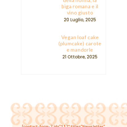
della nonna, la
biga romana e il
vino giusto
20 Luglio, 2025
Vegan loaf cake
(plumcake) carote
e mandorle
21 Ottobre, 2025
[contact-form-7 id=”117″ title=”Newsletter”