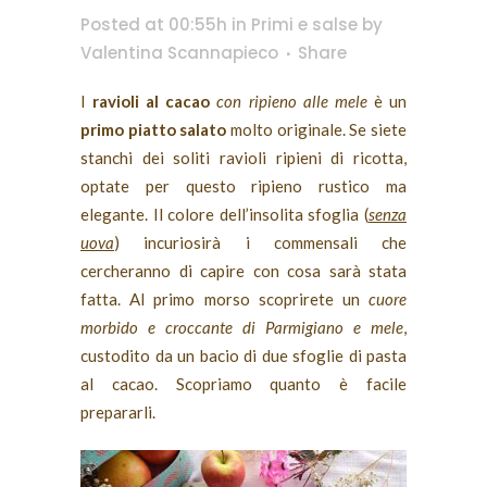
Posted at 00:55h
in
Primi e salse
by
Valentina Scannapieco
Share
I
ravioli al cacao
con ripieno alle mele
è un
primo piatto salato
molto originale. Se siete
stanchi dei soliti ravioli ripieni di ricotta,
optate per questo ripieno rustico ma
elegante. Il colore dell’insolita sfoglia (
senza
uova
) incuriosirà i commensali che
cercheranno di capire con cosa sarà stata
fatta. Al primo morso scoprirete un
cuore
morbido e croccante di Parmigiano e mele
,
custodito da un bacio di due sfoglie di pasta
al cacao. Scopriamo quanto è facile
prepararli.