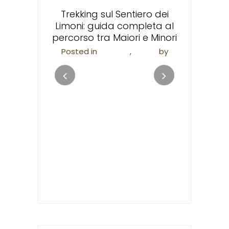
Santa T
devo
veglianza
Trekking sul Sentiero dei
ne urbana
Limoni: guida completa al
Posted in
F
malfi
percorso tra Maiori e Minori
Valen
i
by
Posted in
Trekking
,
Viaggi
by
apieco
Valentina Scannapieco