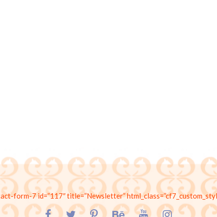
tact-form-7 id=”117″ title=”Newsletter” html_class=”cf7_custom_styl