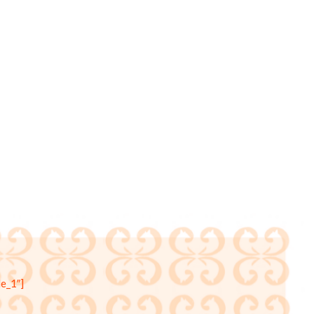
e_1″]