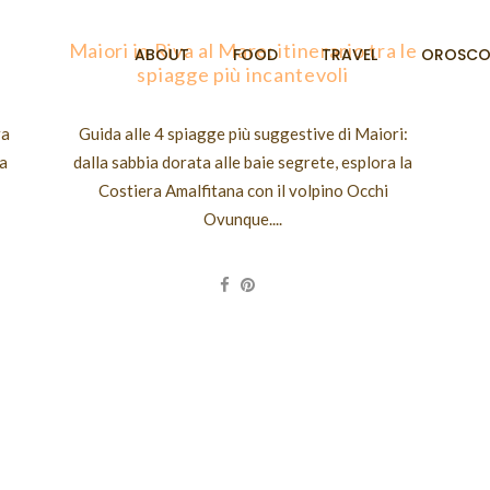
Maiori in Riva al Mare: itinerario tra le
ABOUT
FOOD
TRAVEL
OROSCO
spiagge più incantevoli
ra
Guida alle 4 spiagge più suggestive di Maiori:
ta
dalla sabbia dorata alle baie segrete, esplora la
Costiera Amalfitana con il volpino Occhi
Ovunque....