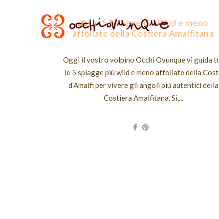
🌊 Le 5 Spiagge più Wild e meno
affollate della Costiera Amalfitana
Oggi il vostro volpino Occhi Ovunque vi guida t
le 5 spiagge più wild e meno affollate della Cos
d’Amalfi per vivere gli angoli più autentici della
Costiera Amalfitana. Sì,...