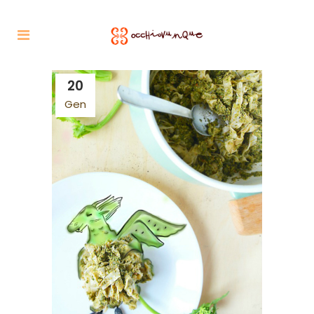
20
Gen