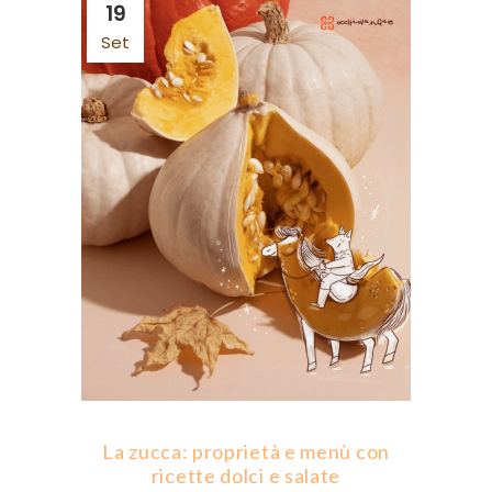
19
Set
La zucca: proprietà e menù con
ricette dolci e salate