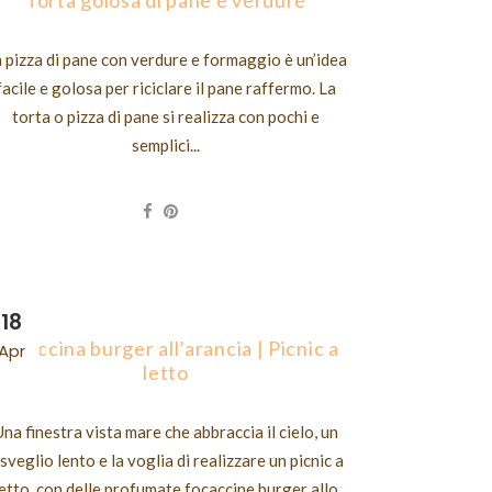
 pizza di pane con verdure e formaggio è un’idea
facile e golosa per riciclare il pane raffermo. La
torta o pizza di pane si realizza con pochi e
semplici...
18
Focaccina burger all’arancia | Picnic a
Apr
letto
Una finestra vista mare che abbraccia il cielo, un
isveglio lento e la voglia di realizzare un picnic a
letto, con delle profumate focaccine burger allo