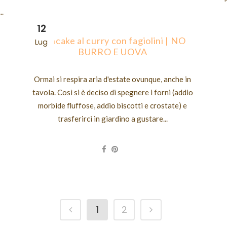
..
12
Pancake al curry con fagiolini | NO
Lug
BURRO E UOVA
Ormai si respira aria d'estate ovunque, anche in
tavola. Così si è deciso di spegnere i forni (addio
morbide fluffose, addio biscotti e crostate) e
trasferirci in giardino a gustare...
1
2