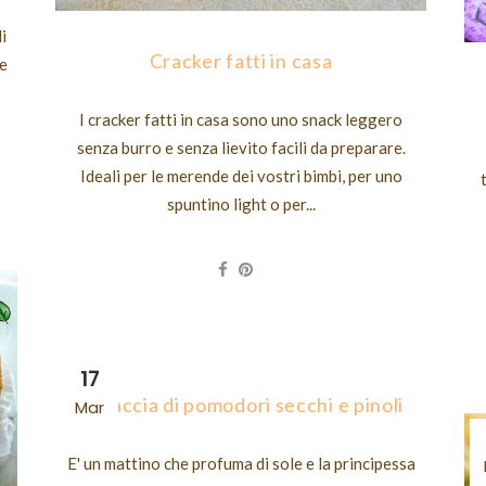
li
Cracker fatti in casa
le
I cracker fatti in casa sono uno snack leggero
senza burro e senza lievito facili da preparare.
Ideali per le merende dei vostri bimbi, per uno
spuntino light o per...
17
Focaccia di pomodori secchi e pinoli
Mar
E' un mattino che profuma di sole e la principessa