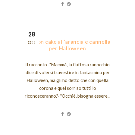
28
Chiffon cake all’arancia e cannella
Ott
per Halloween
Il racconto -"Mammà, la fluffosa ranocchio
dice di volersi travestire in fantasmino per
Halloween, ma gli ho detto che con quella
corona e quel sorriso tutti lo
riconosceranno."- "Occhié, bisogna essere...