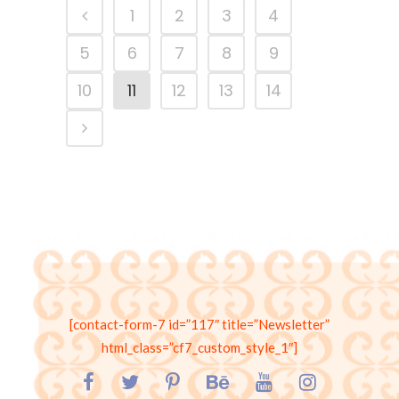
1
2
3
4
5
6
7
8
9
10
11
12
13
14
[contact-form-7 id=”117″ title=”Newsletter”
html_class=”cf7_custom_style_1″]